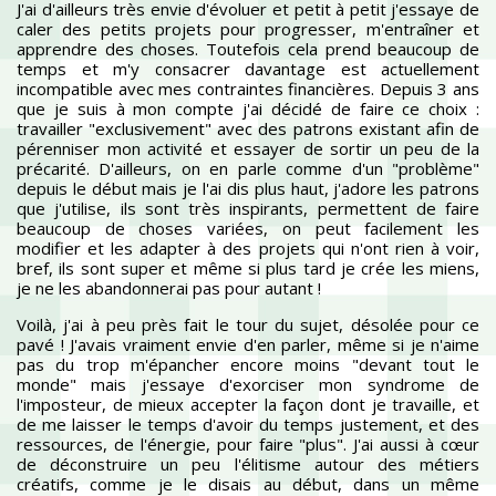
J'ai d'ailleurs très envie d'évoluer et petit à petit j'essaye de
caler des petits projets pour progresser, m'entraîner et
apprendre des choses. Toutefois cela prend beaucoup de
temps et m'y consacrer davantage est actuellement
incompatible avec mes contraintes financières. Depuis 3 ans
que je suis à mon compte j'ai décidé de faire ce choix :
travailler "exclusivement" avec des patrons existant afin de
pérenniser mon activité et essayer de sortir un peu de la
précarité. D'ailleurs, on en parle comme d'un "problème"
depuis le début mais je l'ai dis plus haut, j'adore les patrons
que j'utilise, ils sont très inspirants, permettent de faire
beaucoup de choses variées, on peut facilement les
modifier et les adapter à des projets qui n'ont rien à voir,
bref, ils sont super et même si plus tard je crée les miens,
je ne les abandonnerai pas pour autant !
Voilà, j'ai à peu près fait le tour du sujet, désolée pour ce
pavé ! J'avais vraiment envie d'en parler, même si je n'aime
pas du trop m'épancher encore moins "devant tout le
monde" mais j'essaye d'exorciser mon syndrome de
l'imposteur, de mieux accepter la façon dont je travaille, et
de me laisser le temps d'avoir du temps justement, et des
ressources, de l'énergie, pour faire "plus". J'ai aussi à cœur
de déconstruire un peu l'élitisme autour des métiers
créatifs, comme je le disais au début, dans un même