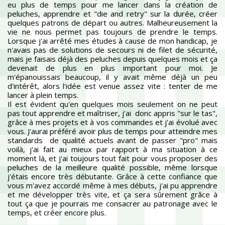
eu plus de temps pour me lancer dans la création de
peluches, apprendre et "die and retry" sur la durée, créer
quelques patrons de départ ou autres. Malheureusement la
vie ne nous permet pas toujours de prendre le temps.
Lorsque j'ai arrêté mes études à cause de mon handicap, je
n'avais pas de solutions de secours ni de filet de sécurité,
mais je faisais déjà des peluches depuis quelques mois et ça
devenait de plus en plus important pour moi. Je
m'épanouissais beaucoup, il y avait même déjà un peu
d'intérêt, alors l'idée est venue assez vite : tenter de me
lancer à plein temps.
Il est évident qu'en quelques mois seulement on ne peut
pas tout apprendre et maîtriser, j'ai donc appris "sur le tas",
grâce à mes projets et à vos commandes et j'ai évolué avec
vous. J'aurai préféré avoir plus de temps pour atteindre mes
standards de qualité actuels avant de passer "pro" mais
voilà, j'ai fait au mieux par rapport à ma situation à ce
moment là, et j'ai toujours tout fait pour vous proposer des
peluches de la meilleure qualité possible, même lorsque
j'étais encore très débutante. Grâce à cette confiance que
vous m'avez accordé même à mes débuts, j'ai pu apprendre
et me développer très vite, et ça sera sûrement grâce à
tout ça que je pourrais me consacrer au patronage avec le
temps, et créer encore plus.