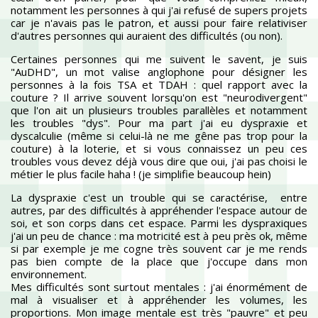
notamment les personnes à qui j'ai refusé de supers projets
car je n'avais pas le patron, et aussi pour faire relativiser
d'autres personnes qui auraient des difficultés (ou non).
Certaines personnes qui me suivent le savent, je suis
"AuDHD", un mot valise anglophone pour désigner les
personnes à la fois TSA et TDAH : quel rapport avec la
couture ? Il arrive souvent lorsqu'on est "neurodivergent"
que l'on ait un plusieurs troubles parallèles et notamment
les troubles "dys". Pour ma part j'ai eu dyspraxie et
dyscalculie (même si celui-là ne me gêne pas trop pour la
couture) à la loterie, et si vous connaissez un peu ces
troubles vous devez déjà vous dire que oui, j'ai pas choisi le
métier le plus facile haha ! (je simplifie beaucoup hein)
La dyspraxie c'est un trouble qui se caractérise, entre
autres, par des difficultés à appréhender l'espace autour de
soi, et son corps dans cet espace. Parmi les dyspraxiques
j'ai un peu de chance : ma motricité est à peu près ok, même
si par exemple je me cogne très souvent car je me rends
pas bien compte de la place que j'occupe dans mon
environnement.
Mes difficultés sont surtout mentales : j'ai énormément de
mal à visualiser et à appréhender les volumes, les
proportions. Mon image mentale est très "pauvre" et peu