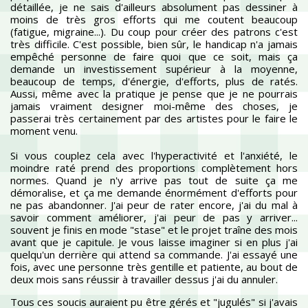
détaillée, je ne sais d'ailleurs absolument pas dessiner à
moins de très gros efforts qui me coutent beaucoup
(fatigue, migraine...). Du coup pour créer des patrons c'est
très difficile. C'est possible, bien sûr, le handicap n'a jamais
empêché personne de faire quoi que ce soit, mais ça
demande un investissement supérieur à la moyenne,
beaucoup de temps, d'énergie, d'efforts, plus de ratés.
Aussi, même avec la pratique je pense que je ne pourrais
jamais vraiment designer moi-même des choses, je
passerai très certainement par des artistes pour le faire le
moment venu.
Si vous couplez cela avec l'hyperactivité et l'anxiété, le
moindre raté prend des proportions complètement hors
normes. Quand je n'y arrive pas tout de suite ça me
démoralise, et ça me demande énormément d'efforts pour
ne pas abandonner. J'ai peur de rater encore, j'ai du mal à
savoir comment améliorer, j'ai peur de pas y arriver...
souvent je finis en mode "stase" et le projet traîne des mois
avant que je capitule. Je vous laisse imaginer si en plus j'ai
quelqu'un derrière qui attend sa commande. J'ai essayé une
fois, avec une personne très gentille et patiente, au bout de
deux mois sans réussir à travailler dessus j'ai du annuler.
Tous ces soucis auraient pu être gérés et "jugulés" si j'avais