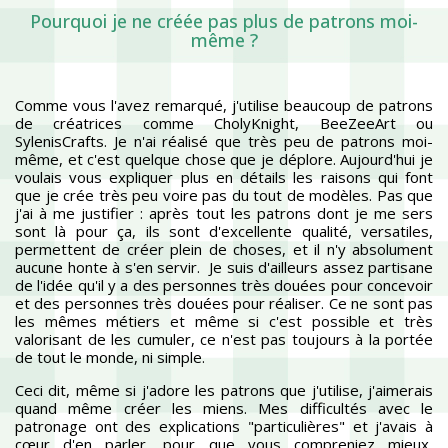
Pourquoi je ne créée pas plus de patrons moi-
même ?
Comme vous l'avez remarqué, j'utilise beaucoup de patrons
de créatrices comme CholyKnight, BeeZeeArt ou
SylenisCrafts. Je n'ai réalisé que très peu de patrons moi-
même, et c'est quelque chose que je déplore. Aujourd'hui je
voulais vous expliquer plus en détails les raisons qui font
que je crée très peu voire pas du tout de modèles. Pas que
j'ai à me justifier : après tout les patrons dont je me sers
sont là pour ça, ils sont d'excellente qualité, versatiles,
permettent de créer plein de choses, et il n'y absolument
aucune honte à s'en servir. Je suis d'ailleurs assez partisane
de l'idée qu'il y a des personnes très douées pour concevoir
et des personnes très douées pour réaliser. Ce ne sont pas
les mêmes métiers et même si c'est possible et très
valorisant de les cumuler, ce n'est pas toujours à la portée
de tout le monde, ni simple.
Ceci dit, même si j'adore les patrons que j'utilise, j'aimerais
quand même créer les miens. Mes difficultés avec le
patronage ont des explications "particulières" et j'avais à
cœur d'en parler, pour que vous compreniez mieux,