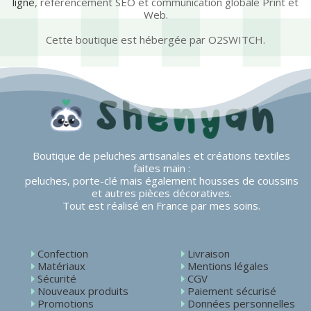
ligne
, référencement SEO et communication globale Print et
Web.
Cette boutique est hébergée par O2SWITCH.
Boutique de peluches artisanales et créations textiles
faites main :
peluches, porte-clé mais également housses de coussins
et autres pièces décoratives.
Tout est réalisé en France par mes soins.
Confection
Livraison
Matériaux
Mentions légales
Sécurité
CGV
Nouveaux produits
Paiement sécurisé
Promotions
Données personnelles